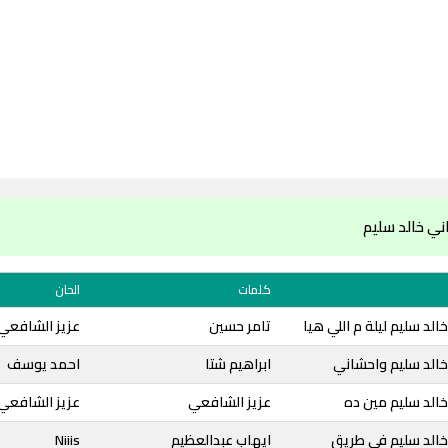
ني خالد سليم
كلمات
الحان
لد سليم ليلة م اللي هيا
تامر حسين
عزيز الشافعي
خالد سليم واحشاني
ابراهيم شتا
احمد يوسف
الد سليم مين ده
عزيز الشافعي
عزيز الشافعي
خالد سليم في طريق
ايهاب عبدالعظيم
Niiis