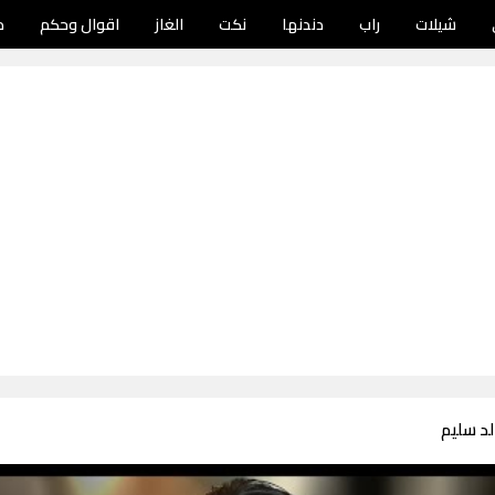
شيلات
راب
دندنها
نكت
الغاز
اقوال وحكم
د
لد سليم