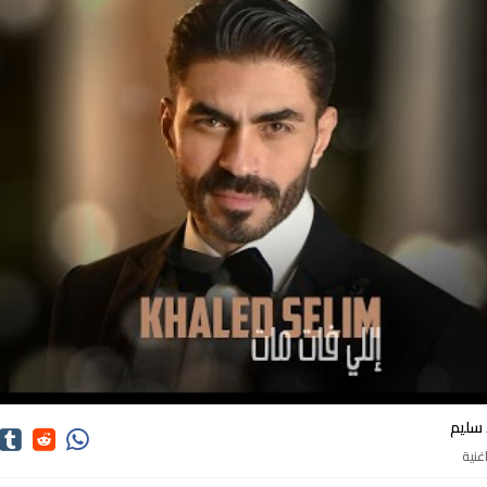
كلمات اغاني خالد سليم
 سليم