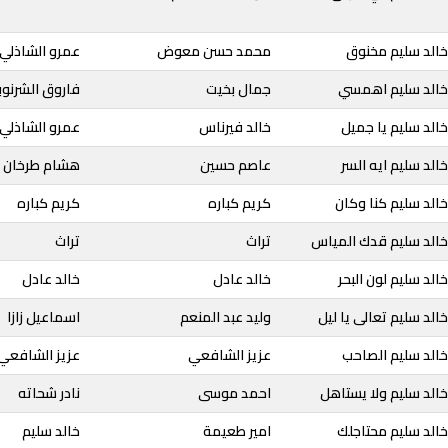
خالد سليم مخنوق
محمد حسن معوض
عمرو الشاذلي
خالد سليم اهمسي
جمال بخيت
فاروق الشرنو
الد سليم يا جميل
خالد فيرناس
عمرو الشاذلي
الد سليم ايه السر
عاصم حسين
هشام طرخان
الد سليم كنا وكان
كريم كباره
كريم كباره
خالد سليم قدك المياس
تراث
تراث
الد سليم لون البحر
خالد عادل
خالد عادل
الد سليم تعالى يا ليل
وليد عبد المنعم
اسماعيل زازا
خالد سليم الصاحب
عزيز الشافعي
عزيز الشافعي
الد سليم ولا يستاهل
احمد موسى
نادر شحاته
الد سليم محتاجلك
امير طعيمة
خالد سليم