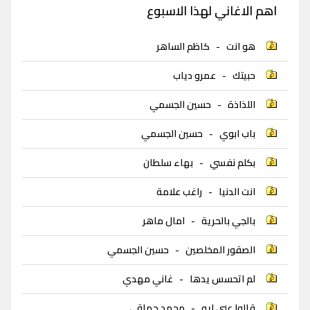
اهم الاغاني لهذا الاسبوع
هو انت
-
كاظم الساهر
حبيتك
-
عمرو دياب
اللذاذة
-
حسين الجسمي
باب ابوي
-
حسين الجسمي
بكلم نفسي
-
بهاء سلطان
انت الدنيا
-
راغب علامة
بالجي بالحرية
-
امال ماهر
الصقور المخلصين
-
حسين الجسمي
لم اتحسس يدها
-
غاني مهدي
قالوا عني ايه
-
محمد حماقي