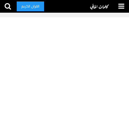
كلمات اغاني
القران الكريم