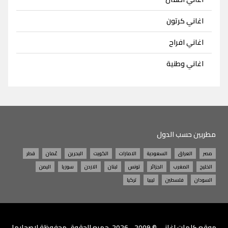
اغاني كرتون
اغاني افراح
اغاني وطنية
مطربين حسب الدول
مصر
العراق
السعودية
الامارات
الكويت
البحرين
عُمان
قطر
الخليج
المغرب
الجزائر
تونس
لبنان
الاردن
سوريا
اليمن
السودان
فلسطين
ليبيا
تركيا
موقع
كلمات اغاني
© 2009 - 2026 جميع الحقوق محفوظة لاصحابها