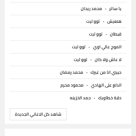
يا ساتر
-
محمد ريحان
هنعيش
-
توو ليت
قبطان
-
توو ليت
الموج عالي اوي
-
توو ليت
لا عاش ولا كان
-
توو ليت
حبيبي انا من غيرك
-
محمد رمضان
الدلع على الهادي
-
محمود محرم
دقة خطاويك
-
حمد الخزينه
شاهد كل الاغاني الجديدة