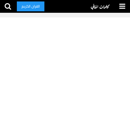
كلمات اغاني
القران الكريم