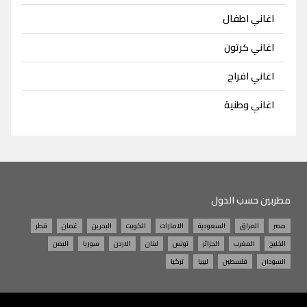
اغاني اطفال
اغاني كرتون
اغاني افراح
اغاني وطنية
مطربين حسب الدول
مصر
العراق
السعودية
الامارات
الكويت
البحرين
عُمان
قطر
الخليج
المغرب
الجزائر
تونس
لبنان
الاردن
سوريا
اليمن
السودان
فلسطين
ليبيا
تركيا