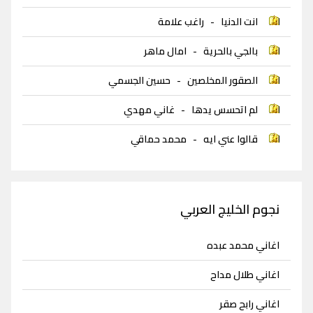
انت الدنيا
-
راغب علامة
بالجي بالحرية
-
امال ماهر
الصقور المخلصين
-
حسين الجسمي
لم اتحسس يدها
-
غاني مهدي
قالوا عني ايه
-
محمد حماقي
نجوم الخليج العربي
اغاني محمد عبده
اغاني طلال مداح
اغاني رابح صقر