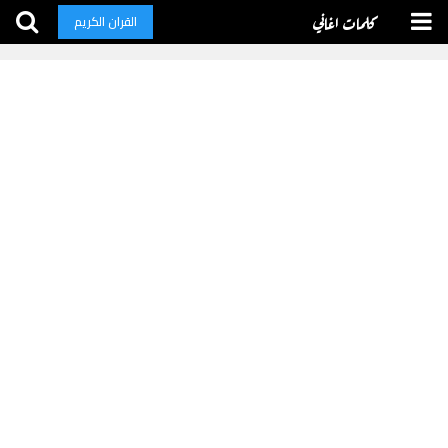
كلمات اغاني
القران الكريم