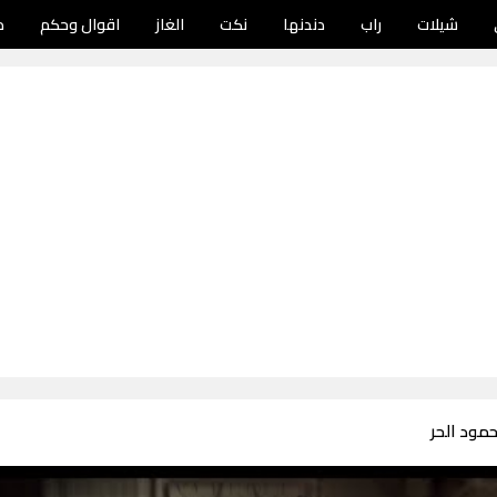
شيلات
راب
دندنها
نكت
الغاز
اقوال وحكم
د
مود الحر