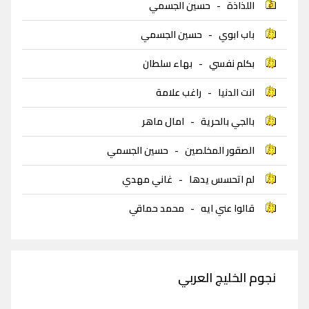
اللذاذة
-
حسين الجسمي
باب ابوي
-
حسين الجسمي
بكلم نفسي
-
بهاء سلطان
انت الدنيا
-
راغب علامة
بالجي بالحرية
-
امال ماهر
الصقور المخلصين
-
حسين الجسمي
لم اتحسس يدها
-
غاني مهدي
قالوا عني ايه
-
محمد حماقي
نجوم الخليج العربي