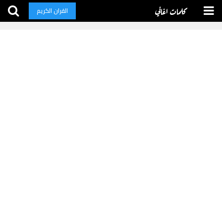
كلمات اغاني
القران الكريم