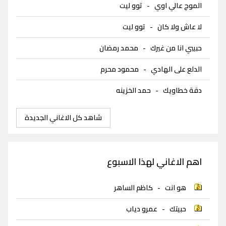
الموج عالي اوي
-
توو ليت
لا عاش ولا كان
-
توو ليت
حبيبي انا من غيرك
-
محمد رمضان
الدلع على الهادي
-
محمود محرم
دقة خطاويك
-
حمد الخزينه
شاهد كل الاغاني الجديدة
اهم الاغاني لهذا الاسبوع
هو انت
-
كاظم الساهر
حبيتك
-
عمرو دياب