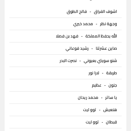
اشوف الفراق
-
فالح الطوق
وجهة نظر
-
محمد خيري
الله يحفظ المملكة
-
فهد بن فصلا
صاين عشرتنا
-
رشيد فوعاني
شنو سويتي بعيوني
-
نصرت البدر
طربقة
-
لارا نور
جنون
-
عظيم
يا ساتر
-
محمد ريحان
هنعيش
-
توو ليت
قبطان
-
توو ليت