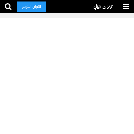
كلمات اغاني
القران الكريم