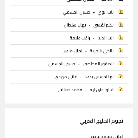
باب ابوي
-
حسين الجسمي
بكلم نفسي
-
بهاء سلطان
انت الدنيا
-
راغب علامة
بالجي بالحرية
-
امال ماهر
الصقور المخلصين
-
حسين الجسمي
لم اتحسس يدها
-
غاني مهدي
قالوا عني ايه
-
محمد حماقي
نجوم الخليج العربي
اغاني محمد عبده