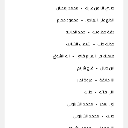
حبيبي انا من غيرك
-
محمد رمضان
الدلع على الهادي
-
محمود محرم
دقة خطاويك
-
حمد الخزينه
خدلك جنب
-
شيماء الشايب
هبعلك في الغرام قلبي
-
ابو الشوق
ابن خيال
-
فرح شريم
انا خايفة
-
مروة نصر
اللي فاتو
-
جنات
زي الغجر
-
محمد الشرنوبى
حبيت
-
محمد الشرنوبى
انا هعمل
-
محمد الشرنوبى