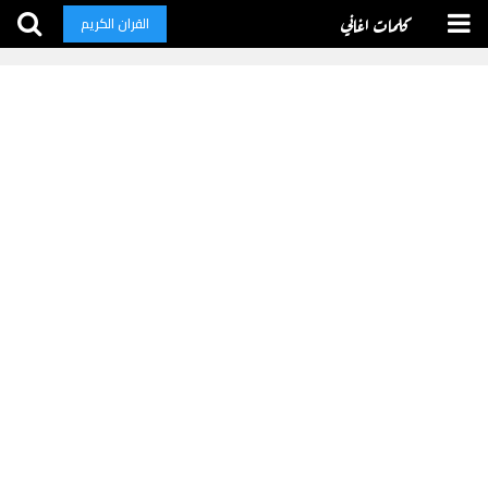
كلمات اغاني
القران الكريم