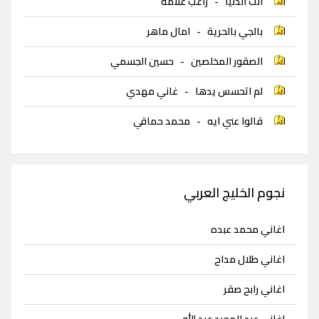
انت الدنيا
-
راغب علامة
بالجي بالحرية
-
امال ماهر
الصقور المخلصين
-
حسين الجسمي
لم اتحسس يدها
-
غاني مهدي
قالوا عني ايه
-
محمد حماقي
نجوم الخليج العربي
اغاني محمد عبده
اغاني طلال مداح
اغاني رابح صقر
اغاني عبد المجيد عبد الله