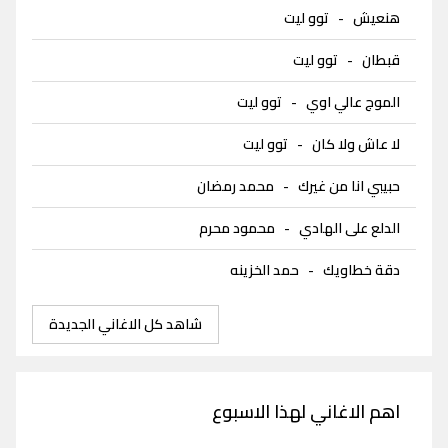
هنعيش
-
توو ليت
قبطان
-
توو ليت
الموج عالي اوي
-
توو ليت
لا عاش ولا كان
-
توو ليت
حبيبي انا من غيرك
-
محمد رمضان
الدلع على الهادي
-
محمود محرم
دقة خطاويك
-
حمد الخزينه
شاهد كل الاغاني الجديدة
اهم الاغاني لهذا الاسبوع