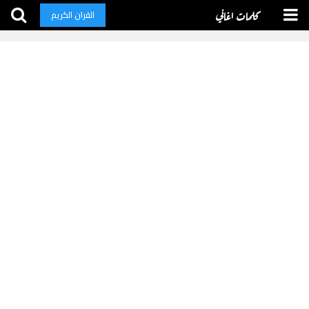
كلمات اغاني
القران الكريم