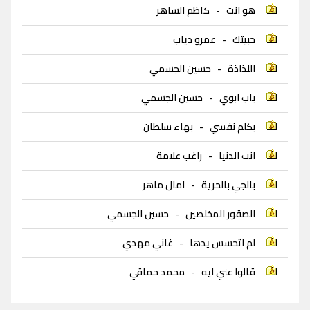
هو انت
-
كاظم الساهر
حبيتك
-
عمرو دياب
اللذاذة
-
حسين الجسمي
باب ابوي
-
حسين الجسمي
بكلم نفسي
-
بهاء سلطان
انت الدنيا
-
راغب علامة
بالجي بالحرية
-
امال ماهر
الصقور المخلصين
-
حسين الجسمي
لم اتحسس يدها
-
غاني مهدي
قالوا عني ايه
-
محمد حماقي