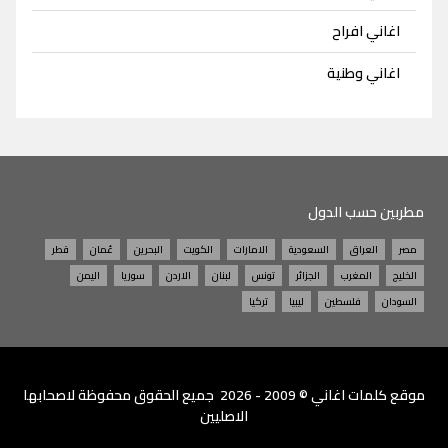
اغاني افراح
اغاني وطنية
مطربين حسب الدول
مصر
العراق
السعودية
الامارات
الكويت
البحرين
عُمان
قطر
الخليج
المغرب
الجزائر
تونس
لبنان
الاردن
سوريا
اليمن
السودان
فلسطين
ليبيا
تركيا
موقع
كلمات اغاني
© 2009 - 2026 جميع الحقوق محفوظة لاصحابها
الاصليين