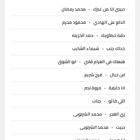
حبيبي انا من غيرك
-
محمد رمضان
الدلع على الهادي
-
محمود محرم
دقة خطاويك
-
حمد الخزينه
خدلك جنب
-
شيماء الشايب
هبعلك في الغرام قلبي
-
ابو الشوق
ابن خيال
-
فرح شريم
انا خايفة
-
مروة نصر
اللي فاتو
-
جنات
زي الغجر
-
محمد الشرنوبى
حبيت
-
محمد الشرنوبى