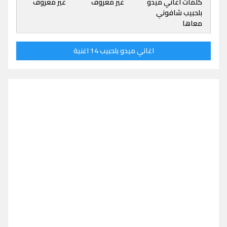
كلمات اغاني ميدو
غير معروف
غير معروف
بلحبيب شافوني
معاها
اغاني ميدو بلحبيب 14 اغنية