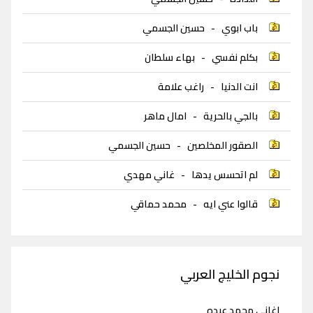
باب ابوي
-
حسين الجسمي
بكلم نفسي
-
بهاء سلطان
انت الدنيا
-
راغب علامة
بالجي بالحرية
-
امال ماهر
الصقور المخلصين
-
حسين الجسمي
لم اتحسس يدها
-
غاني مهدي
قالوا عني ايه
-
محمد حماقي
نجوم الخليج العربي
اغاني محمد عبده