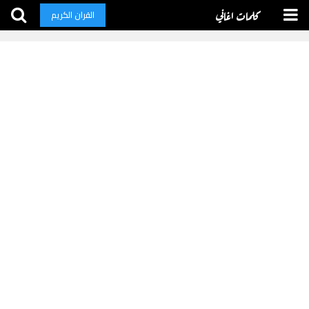
كلمات اغاني
القران الكريم