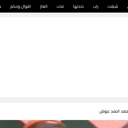
شيلات
راب
دندنها
نكت
الغاز
اقوال وحكم
د
حمد احمد عوض