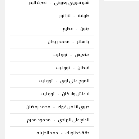
شنو سويتي بعيوني
-
نصرت البدر
طربقة
-
لارا نور
جنون
-
عظيم
يا ساتر
-
محمد ريحان
هنعيش
-
توو ليت
قبطان
-
توو ليت
الموج عالي اوي
-
توو ليت
لا عاش ولا كان
-
توو ليت
حبيبي انا من غيرك
-
محمد رمضان
الدلع على الهادي
-
محمود محرم
دقة خطاويك
-
حمد الخزينه