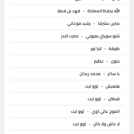
الله يحفظ المملكة
-
فهد بن فصلا
صاين عشرتنا
-
رشيد فوعاني
شنو سويتي بعيوني
-
نصرت البدر
طربقة
-
لارا نور
جنون
-
عظيم
يا ساتر
-
محمد ريحان
هنعيش
-
توو ليت
قبطان
-
توو ليت
الموج عالي اوي
-
توو ليت
لا عاش ولا كان
-
توو ليت