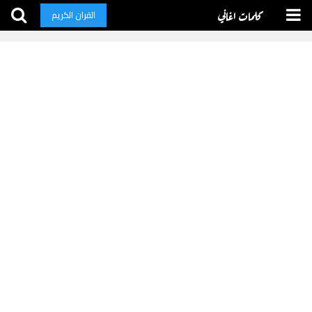
كلمات اغاني
القران الكريم