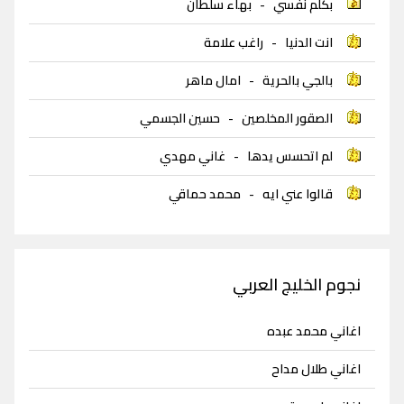
بكلم نفسي
-
بهاء سلطان
انت الدنيا
-
راغب علامة
بالجي بالحرية
-
امال ماهر
الصقور المخلصين
-
حسين الجسمي
لم اتحسس يدها
-
غاني مهدي
قالوا عني ايه
-
محمد حماقي
نجوم الخليج العربي
اغاني محمد عبده
اغاني طلال مداح