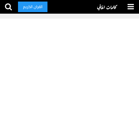
كلمات اغاني
القران الكريم