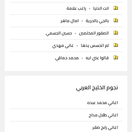
انت الدنيا
-
راغب علامة
بالجي بالحرية
-
امال ماهر
الصقور المخلصين
-
حسين الجسمي
لم اتحسس يدها
-
غاني مهدي
قالوا عني ايه
-
محمد حماقي
نجوم الخليج العربي
اغاني محمد عبده
اغاني طلال مداح
اغاني رابح صقر