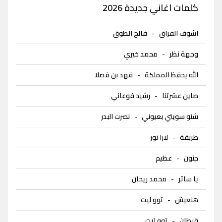
كلمات اغاني جديدة 2026
اشوف الفراق
-
فالح الطوق
وجهة نظر
-
محمد خيري
الله يحفظ المملكة
-
فهد بن فصلا
صاين عشرتنا
-
رشيد فوعاني
شنو سويتي بعيوني
-
نصرت البدر
طربقة
-
لارا نور
جنون
-
عظيم
يا ساتر
-
محمد ريحان
هنعيش
-
توو ليت
قبطان
-
توو ليت