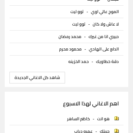
الموج عالي اوي
-
توو ليت
لا عاش ولا كان
-
توو ليت
حبيبي انا من غيرك
-
محمد رمضان
الدلع على الهادي
-
محمود محرم
دقة خطاويك
-
حمد الخزينه
شاهد كل الاغاني الجديدة
اهم الاغاني لهذا الاسبوع
هو انت
-
كاظم الساهر
حبيتك
-
عمرو دياب