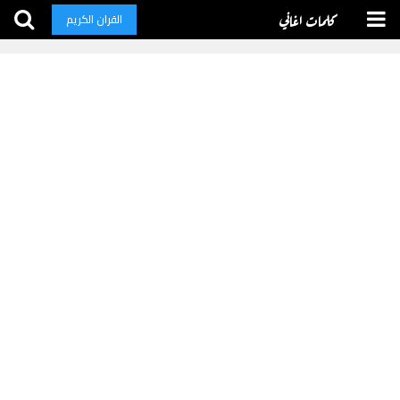
كلمات اغاني
القران الكريم