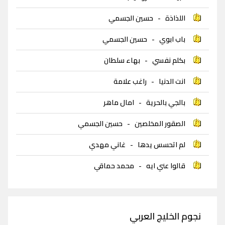
اللذاذة
-
حسين الجسمي
باب ابوي
-
حسين الجسمي
بكلم نفسي
-
بهاء سلطان
انت الدنيا
-
راغب علامة
بالجي بالحرية
-
امال ماهر
الصقور المخلصين
-
حسين الجسمي
لم اتحسس يدها
-
غاني مهدي
قالوا عني ايه
-
محمد حماقي
نجوم الخليج العربي