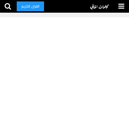
كلمات اغاني
القران الكريم