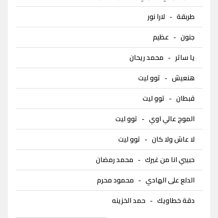
طربقة
-
لارا نور
جنون
-
عظيم
يا ساتر
-
محمد ريحان
هنعيش
-
توو ليت
قبطان
-
توو ليت
الموج عالي اوي
-
توو ليت
لا عاش ولا كان
-
توو ليت
حبيبي انا من غيرك
-
محمد رمضان
الدلع على الهادي
-
محمود محرم
دقة خطاويك
-
حمد الخزينه