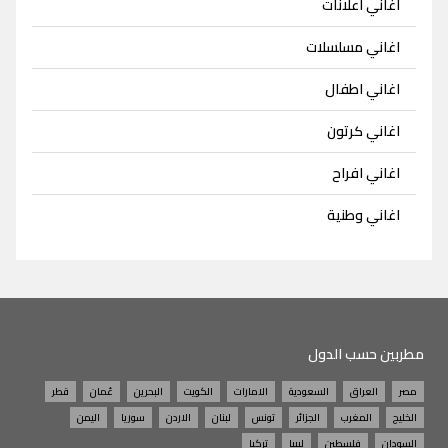
اغاني اعلانات
اغاني مسلسلات
اغاني اطفال
اغاني كرتون
اغاني افراح
اغاني وطنية
مطربين حسب الدول
مصر
العراق
السعودية
الامارات
الكويت
البحرين
عُمان
قطر
الخليج
المغرب
الجزائر
تونس
لبنان
الاردن
سوريا
اليمن
السودان
فلسطين
ليبيا
تركيا