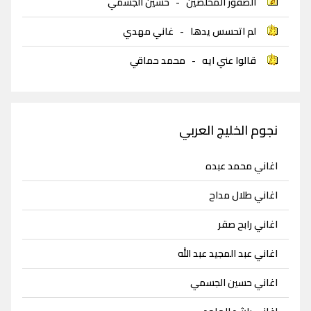
الصقور المخلصين
-
حسين الجسمي
لم اتحسس يدها
-
غاني مهدي
قالوا عني ايه
-
محمد حماقي
نجوم الخليج العربي
اغاني محمد عبده
اغاني طلال مداح
اغاني رابح صقر
اغاني عبد المجيد عبد الله
اغاني حسين الجسمي