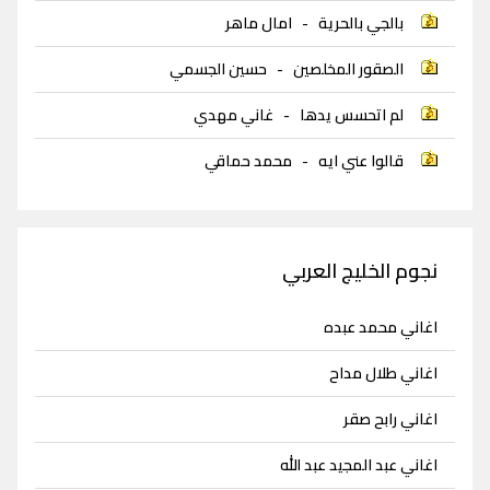
بالجي بالحرية
-
امال ماهر
الصقور المخلصين
-
حسين الجسمي
لم اتحسس يدها
-
غاني مهدي
قالوا عني ايه
-
محمد حماقي
نجوم الخليج العربي
اغاني محمد عبده
اغاني طلال مداح
اغاني رابح صقر
اغاني عبد المجيد عبد الله