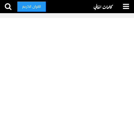
كلمات اغاني
القران الكريم