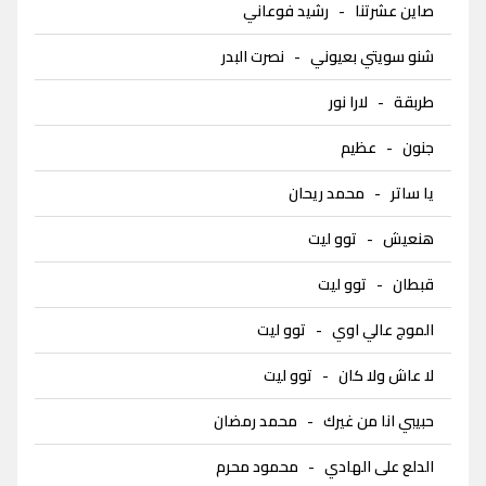
صاين عشرتنا
-
رشيد فوعاني
شنو سويتي بعيوني
-
نصرت البدر
طربقة
-
لارا نور
جنون
-
عظيم
يا ساتر
-
محمد ريحان
هنعيش
-
توو ليت
قبطان
-
توو ليت
الموج عالي اوي
-
توو ليت
لا عاش ولا كان
-
توو ليت
حبيبي انا من غيرك
-
محمد رمضان
الدلع على الهادي
-
محمود محرم