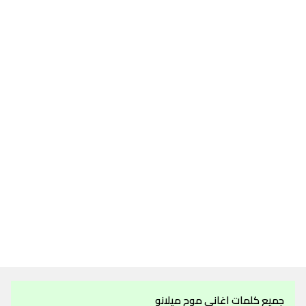
جميع كلمات اغاني موح ميلانو