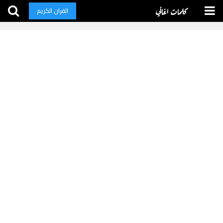
كلمات اغاني
القران الكريم