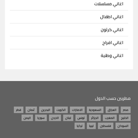
اغاني مسلسلات
اغاني اطفال
اغاني كرتون
اغاني افراح
اغاني وطنية
مطربين حسب الدول
مصر
العراق
السعودية
الامارات
الكويت
البحرين
عُمان
قطر
الخليج
المغرب
الجزائر
تونس
لبنان
الاردن
سوريا
اليمن
السودان
فلسطين
ليبيا
تركيا