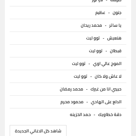
جنون
-
عظيم
يا ساتر
-
محمد ريحان
هنعيش
-
توو ليت
قبطان
-
توو ليت
الموج عالي اوي
-
توو ليت
لا عاش ولا كان
-
توو ليت
حبيبي انا من غيرك
-
محمد رمضان
الدلع على الهادي
-
محمود محرم
دقة خطاويك
-
حمد الخزينه
شاهد كل الاغاني الجديدة