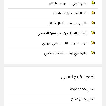
بكلم نفسي
-
بهاء سلطان
انت الدنيا
-
راغب علامة
بالجي بالحرية
-
امال ماهر
الصقور المخلصين
-
حسين الجسمي
لم اتحسس يدها
-
غاني مهدي
قالوا عني ايه
-
محمد حماقي
نجوم الخليج العربي
اغاني محمد عبده
اغاني طلال مداح