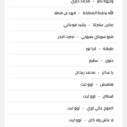
وجهة نظر
-
محمد خيري
الله يحفظ المملكة
-
فهد بن فصلا
صاين عشرتنا
-
رشيد فوعاني
شنو سويتي بعيوني
-
نصرت البدر
طربقة
-
لارا نور
جنون
-
عظيم
يا ساتر
-
محمد ريحان
هنعيش
-
توو ليت
قبطان
-
توو ليت
الموج عالي اوي
-
توو ليت
لا عاش ولا كان
-
توو ليت