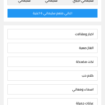
سليماني اجيني
سليماني
سليماني
اغاني منعم سليماني 6 اغنية
اخبار ومقالات
الغاز صعبة
نكت مضحكة
كلام حب
اسماء ومعاني
عبارات جميلة