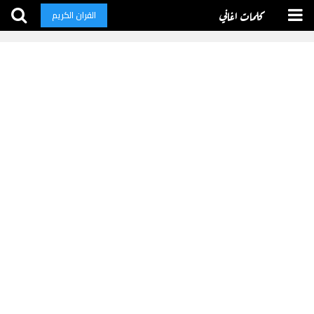
كلمات اغاني
القران الكريم