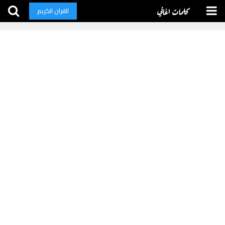
كلمات اغاني
القران الكريم