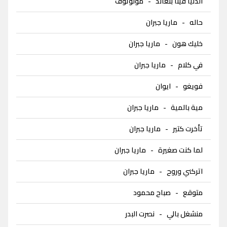
الدنيا فينا بتعاند
-
مولوتوف
حاله
-
ماريا جبران
خليك هون
-
ماريا جبران
في كلام
-
ماريا جبران
فويغو
-
ايوان
مية بالمية
-
ماريا جبران
تأخرت كتير
-
ماريا جبران
لما كنت صغيرة
-
ماريا جبران
اتركني وروح
-
ماريا جبران
متوقع
-
صباح محمود
منشغل بالي
-
نصرت البدر