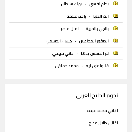
بكلم نفسي
-
بهاء سلطان
انت الدنيا
-
راغب علامة
بالجي بالحرية
-
امال ماهر
الصقور المخلصين
-
حسين الجسمي
لم اتحسس يدها
-
غاني مهدي
قالوا عني ايه
-
محمد حماقي
نجوم الخليج العربي
اغاني محمد عبده
اغاني طلال مداح