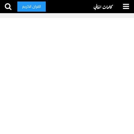
كلمات اغاني
القران الكريم