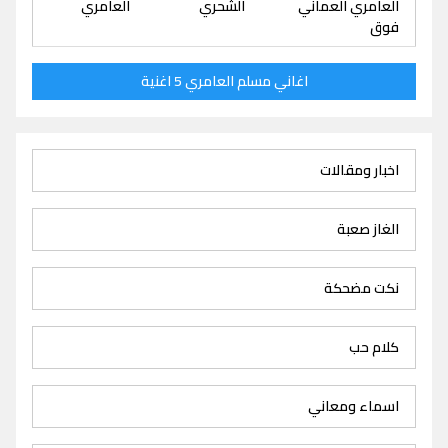
العامري العماني
الشحري
العامري
فوق
اغاني مسلم العامري 5 اغنية
اخبار ومقالات
الغاز صعبة
نكت مضحكة
كلام حب
اسماء ومعاني