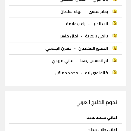
بكلم نفسي
-
بهاء سلطان
انت الدنيا
-
راغب علامة
بالجي بالحرية
-
امال ماهر
الصقور المخلصين
-
حسين الجسمي
لم اتحسس يدها
-
غاني مهدي
قالوا عني ايه
-
محمد حماقي
نجوم الخليج العربي
اغاني محمد عبده
اغاني طلال مداح