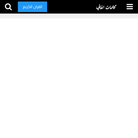
كلمات اغاني
القران الكريم