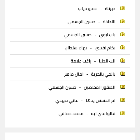
حبيتك
-
عمرو دياب
اللذاذة
-
حسين الجسمي
باب ابوي
-
حسين الجسمي
بكلم نفسي
-
بهاء سلطان
انت الدنيا
-
راغب علامة
بالجي بالحرية
-
امال ماهر
الصقور المخلصين
-
حسين الجسمي
لم اتحسس يدها
-
غاني مهدي
قالوا عني ايه
-
محمد حماقي