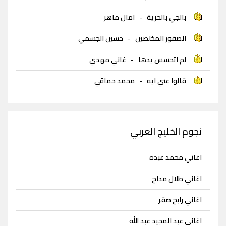
بالجي بالحرية
-
امال ماهر
الصقور المخلصين
-
حسين الجسمي
لم اتحسس يدها
-
غاني مهدي
قالوا عني ايه
-
محمد حماقي
نجوم الخليج العربي
اغاني محمد عبده
اغاني طلال مداح
اغاني رابح صقر
اغاني عبد المجيد عبد الله