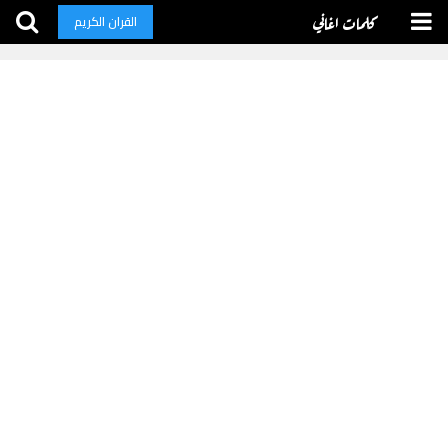
كلمات اغاني
القران الكريم