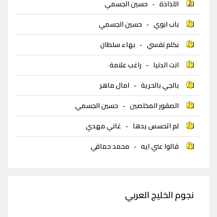
اللذاذة
-
حسين الجسمي
باب ابوي
-
حسين الجسمي
بكلم نفسي
-
بهاء سلطان
انت الدنيا
-
راغب علامة
بالجي بالحرية
-
امال ماهر
الصقور المخلصين
-
حسين الجسمي
لم اتحسس يدها
-
غاني مهدي
قالوا عني ايه
-
محمد حماقي
نجوم الخليج العربي