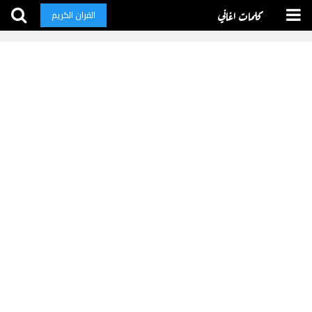
كلمات اغاني
القران الكريم