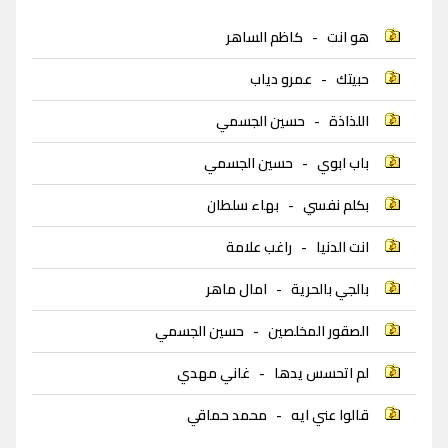
هو انت
-
كاظم الساهر
حبيتك
-
عمرو دياب
اللذاذة
-
حسين الجسمي
باب ابوي
-
حسين الجسمي
بكلم نفسي
-
بهاء سلطان
انت الدنيا
-
راغب علامة
بالجي بالحرية
-
امال ماهر
الصقور المخلصين
-
حسين الجسمي
لم اتحسس يدها
-
غاني مهدي
قالوا عني ايه
-
محمد حماقي