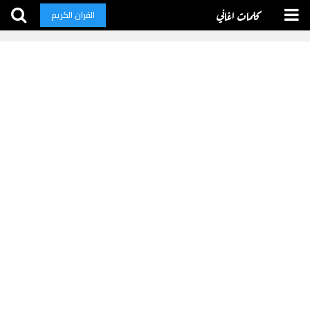
كلمات اغاني
القران الكريم