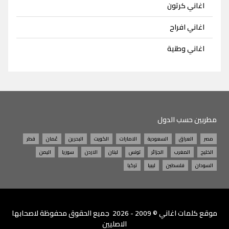
اغاني كرتون
اغاني افراح
اغاني وطنية
مطربين حسب الدول
مصر
العراق
السعودية
الامارات
الكويت
البحرين
عُمان
قطر
الخليج
المغرب
الجزائر
تونس
لبنان
الاردن
سوريا
اليمن
السودان
فلسطين
ليبيا
تركيا
موقع
كلمات اغاني
© 2009 - 2026 جميع الحقوق محفوظة لاصحابها
الاصليين