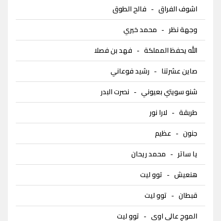
اشوف الفراق
-
فالح الطوق
وجهة نظر
-
محمد خيري
الله يحفظ المملكة
-
فهد بن فصلا
صاين عشرتنا
-
رشيد فوعاني
شنو سويتي بعيوني
-
نصرت البدر
طربقة
-
لارا نور
جنون
-
عظيم
يا ساتر
-
محمد ريحان
هنعيش
-
توو ليت
قبطان
-
توو ليت
الموج عالي اوي
-
توو ليت