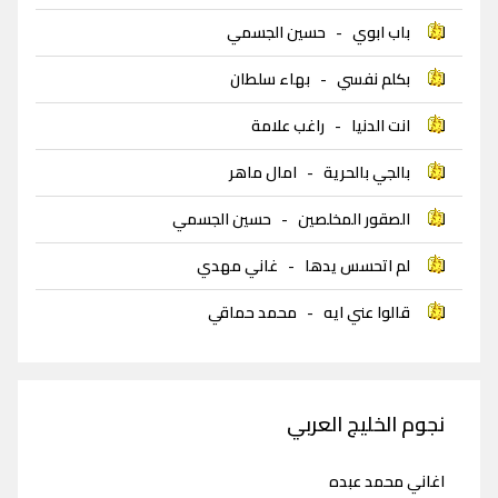
باب ابوي
-
حسين الجسمي
بكلم نفسي
-
بهاء سلطان
انت الدنيا
-
راغب علامة
بالجي بالحرية
-
امال ماهر
الصقور المخلصين
-
حسين الجسمي
لم اتحسس يدها
-
غاني مهدي
قالوا عني ايه
-
محمد حماقي
نجوم الخليج العربي
اغاني محمد عبده