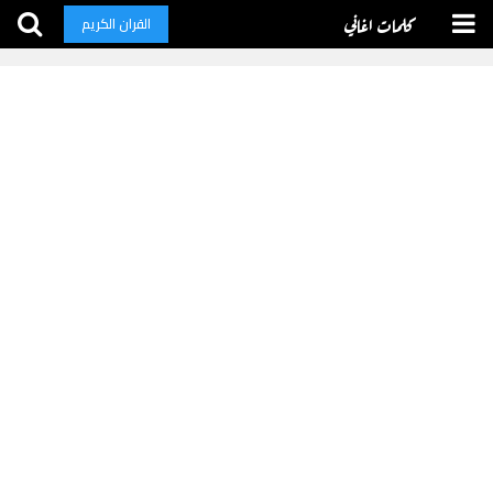
كلمات اغاني
القران الكريم