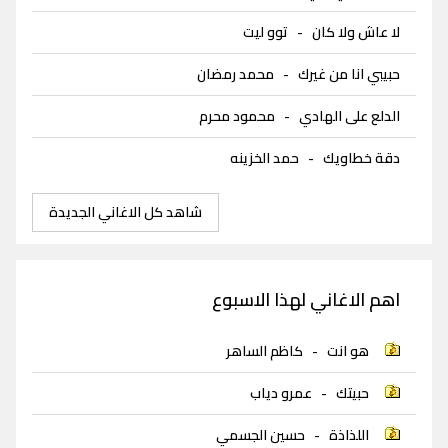
لا عاش ولا كان
-
توو ليت
حبيبي انا من غيرك
-
محمد رمضان
الدلع على الهادي
-
محمود محرم
دقة خطاويك
-
حمد الخزينه
شاهد كل الاغاني الجديدة
اهم الاغاني لهذا الاسبوع
هو انت
-
كاظم الساهر
حبيتك
-
عمرو دياب
اللذاذة
-
حسين الجسمي