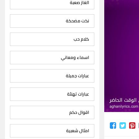
الغاز صعبة
نكت مضحكة
كلام حب
اسماء ومعاني
عبارات جميلة
عبارات تهنئة
اقوال حكم
امثال شعبية