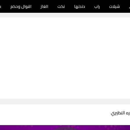
شيلات
راب
دندنها
نكت
الغاز
اقوال وحكم
د
ه النظيري