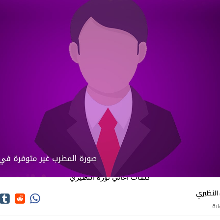
كلمات اغاني نوره النظيري
 النظيري