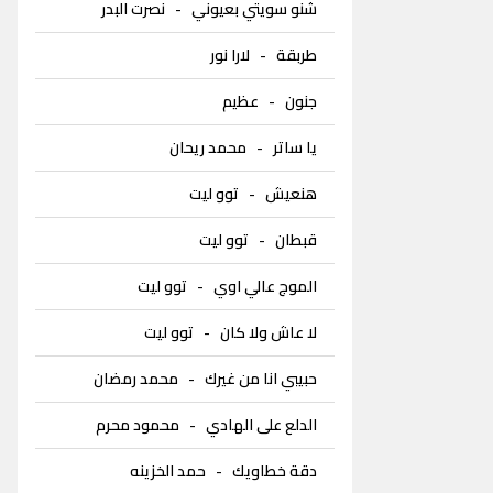
شنو سويتي بعيوني
-
نصرت البدر
طربقة
-
لارا نور
جنون
-
عظيم
يا ساتر
-
محمد ريحان
هنعيش
-
توو ليت
قبطان
-
توو ليت
الموج عالي اوي
-
توو ليت
لا عاش ولا كان
-
توو ليت
حبيبي انا من غيرك
-
محمد رمضان
الدلع على الهادي
-
محمود محرم
دقة خطاويك
-
حمد الخزينه