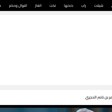
شيلات
راب
دندنها
نكت
الغاز
اقوال وحكم
د
 بن ناصر الحجري