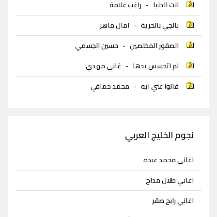
انت الدنيا
-
راغب علامة
بالجي بالحرية
-
امال ماهر
الصقور المخلصين
-
حسين الجسمي
لم اتحسس يدها
-
غاني مهدي
قالوا عني ايه
-
محمد حماقي
نجوم الخليج العربي
اغاني محمد عبده
اغاني طلال مداح
اغاني رابح صقر