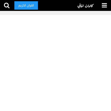
كلمات اغاني
القران الكريم