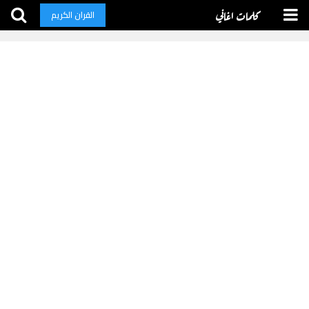
كلمات اغاني
القران الكريم