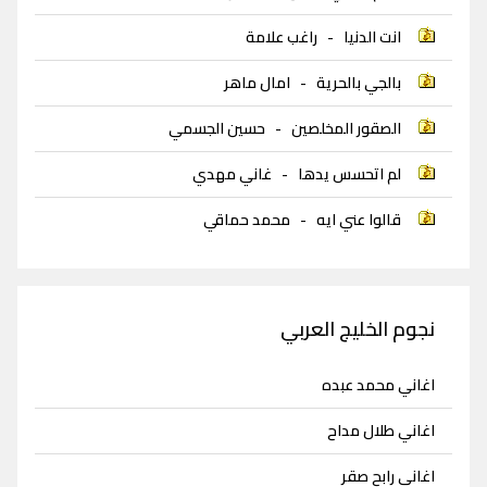
انت الدنيا
-
راغب علامة
بالجي بالحرية
-
امال ماهر
الصقور المخلصين
-
حسين الجسمي
لم اتحسس يدها
-
غاني مهدي
قالوا عني ايه
-
محمد حماقي
نجوم الخليج العربي
اغاني محمد عبده
اغاني طلال مداح
اغاني رابح صقر