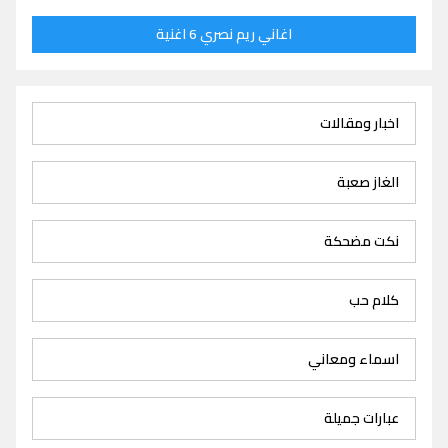
اغاني ريم نصري 6 اغنية
اخبار ومقالات
الغاز صعبة
نكت مضحكة
كلام حب
اسماء ومعاني
عبارات جميلة