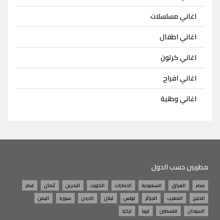
اغاني مسلسلات
اغاني اطفال
اغاني كرتون
اغاني افراح
اغاني وطنية
مطربين حسب الدول
مصر
العراق
السعودية
الامارات
الكويت
البحرين
عُمان
قطر
الخليج
المغرب
الجزائر
تونس
لبنان
الاردن
سوريا
اليمن
السودان
فلسطين
ليبيا
تركيا