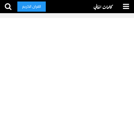
كلمات اغاني
القران الكريم