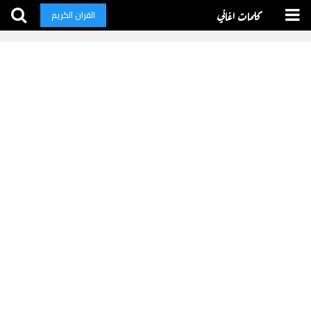
كلمات اغاني
القران الكريم