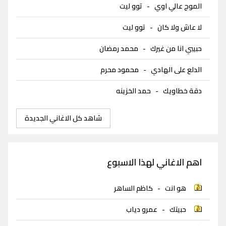
الموج عالي اوي
-
توو ليت
لا عاش ولا كان
-
توو ليت
حبيبي انا من غيرك
-
محمد رمضان
الدلع على الهادي
-
محمود محرم
دقة خطاويك
-
حمد الخزينه
شاهد كل الاغاني الجديدة
اهم الاغاني لهذا الاسبوع
هو انت
-
كاظم الساهر
حبيتك
-
عمرو دياب