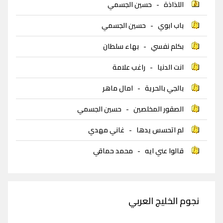
اللذاذة
-
حسين الجسمي
باب ابوي
-
حسين الجسمي
بكلم نفسي
-
بهاء سلطان
انت الدنيا
-
راغب علامة
بالجي بالحرية
-
امال ماهر
الصقور المخلصين
-
حسين الجسمي
لم اتحسس يدها
-
غاني مهدي
قالوا عني ايه
-
محمد حماقي
نجوم الخليج العربي