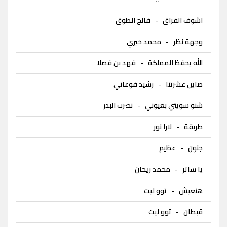
اشوف الفراق
-
فالح الطوق
وجهة نظر
-
محمد خيري
الله يحفظ المملكة
-
فهد بن فصلا
صاين عشرتنا
-
رشيد فوعاني
شنو سويتي بعيوني
-
نصرت البدر
طربقة
-
لارا نور
جنون
-
عظيم
يا ساتر
-
محمد ريحان
هنعيش
-
توو ليت
قبطان
-
توو ليت