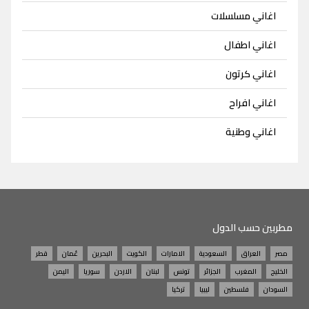
اغاني مسلسلات
اغاني اطفال
اغاني كرتون
اغاني افراح
اغاني وطنية
مطربين حسب الدول
مصر
العراق
السعودية
الامارات
الكويت
البحرين
عُمان
قطر
الخليج
المغرب
الجزائر
تونس
لبنان
الاردن
سوريا
اليمن
السودان
فلسطين
ليبيا
تركيا