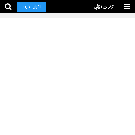
كلمات اغاني
القران الكريم