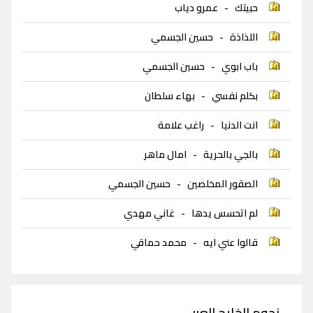
حبيتك
-
عمرو دياب
اللذاذة
-
حسين الجسمي
باب ابوي
-
حسين الجسمي
بكلم نفسي
-
بهاء سلطان
انت الدنيا
-
راغب علامة
بالجي بالحرية
-
امال ماهر
الصقور المخلصين
-
حسين الجسمي
لم اتحسس يدها
-
غاني مهدي
قالوا عني ايه
-
محمد حماقي
نجوم الخليج العربي