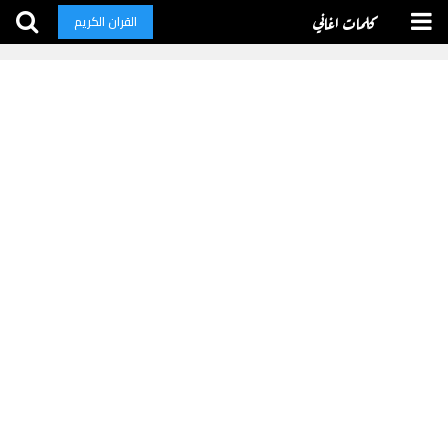
كلمات اغاني
القران الكريم