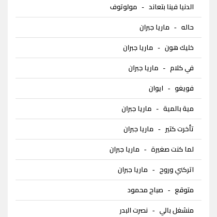
الدنيا فينا بتعاند
-
مولوتوف
حاله
-
ماريا جبران
خليك هون
-
ماريا جبران
في كلام
-
ماريا جبران
فويغو
-
ايوان
مية بالمية
-
ماريا جبران
تأخرت كتير
-
ماريا جبران
لما كنت صغيرة
-
ماريا جبران
اتركني وروح
-
ماريا جبران
متوقع
-
صباح محمود
منشغل بالي
-
نصرت البدر