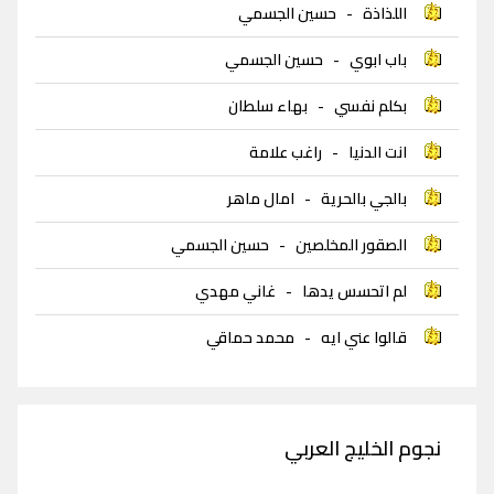
اللذاذة
-
حسين الجسمي
باب ابوي
-
حسين الجسمي
بكلم نفسي
-
بهاء سلطان
انت الدنيا
-
راغب علامة
بالجي بالحرية
-
امال ماهر
الصقور المخلصين
-
حسين الجسمي
لم اتحسس يدها
-
غاني مهدي
قالوا عني ايه
-
محمد حماقي
نجوم الخليج العربي