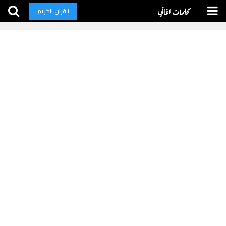
كلمات اغاني
القران الكريم