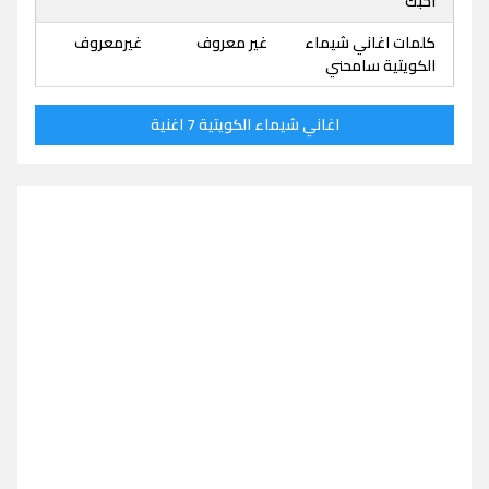
احبك
كلمات اغاني شيماء
غير معروف
غيرمعروف
الكويتية سامحني
اغاني شيماء الكويتية 7 اغنية