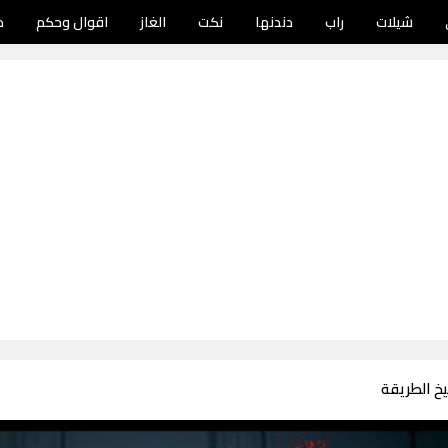
شيلات
راب
دندنها
نكت
الغاز
اقوال وحكم
د
خ الطريقة