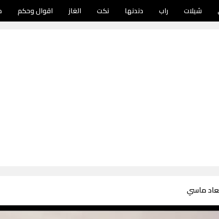
شيلات
راب
دندنها
نكت
الغاز
اقوال وحكم
د
عاد ماسي