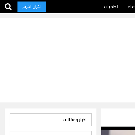
عاء
لطميات
القران الكريم
اخبار ومقالات