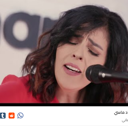
كلمات اغاني سعاد ماسي
د ماسي