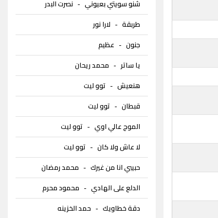
شنو سويتي بعيوني
-
نصرت البدر
طربقة
-
لارا نور
جنون
-
عظيم
يا ساتر
-
محمد ريحان
هنعيش
-
توو ليت
قبطان
-
توو ليت
الموج عالي اوي
-
توو ليت
لا عاش ولا كان
-
توو ليت
حبيبي انا من غيرك
-
محمد رمضان
الدلع على الهادي
-
محمود محرم
دقة خطاويك
-
حمد الخزينه