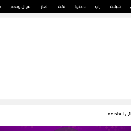
شيلات
راب
دندنها
نكت
الغاز
اقوال وحكم
د
ائي العاصمه