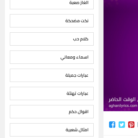
الغاز صعبة
نكت مضحكة
كلام حب
اسماء ومعاني
عبارات جميلة
عبارات تهنئة
اقوال حكم
امثال شعبية