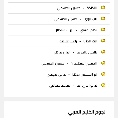
اللذاذة
-
حسين الجسمي
باب ابوي
-
حسين الجسمي
بكلم نفسي
-
بهاء سلطان
انت الدنيا
-
راغب علامة
بالجي بالحرية
-
امال ماهر
الصقور المخلصين
-
حسين الجسمي
لم اتحسس يدها
-
غاني مهدي
قالوا عني ايه
-
محمد حماقي
نجوم الخليج العربي