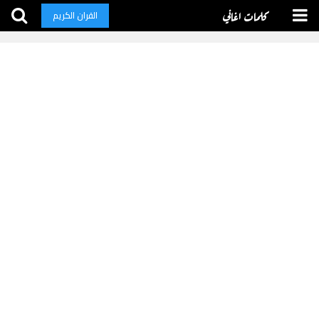
كلمات اغاني
القران الكريم