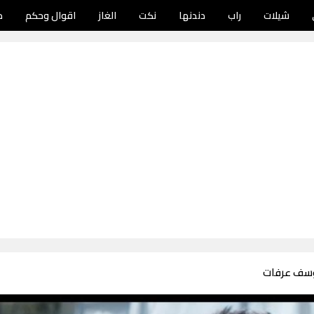
شيلات
راب
دندنها
نكت
الغاز
اقوال وحكم
د
وسف عرفات