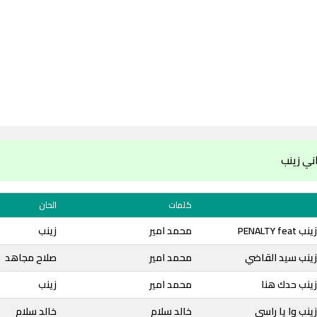
ني زينب
كلمات
الحان
PENALTY
محمد امير
زينب
زينب سيد القاضي
محمد امير
صلاح مجاهد
ينب حدك هنا
محمد امير
زينب
ينب وا يا راسي
خالد سلام
خالد سلام