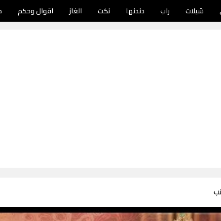
شيلات
راب
دندنها
نكت
الغاز
اقوال وحكم
د
نب