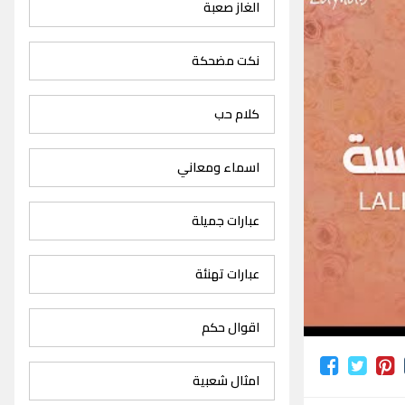
الغاز صعبة
نكت مضحكة
كلام حب
اسماء ومعاني
عبارات جميلة
عبارات تهنئة
اقوال حكم
امثال شعبية