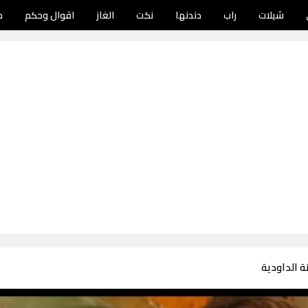
شيلات
راب
دندنها
نكت
الغاز
اقوال وحكم
د
ة الداودية