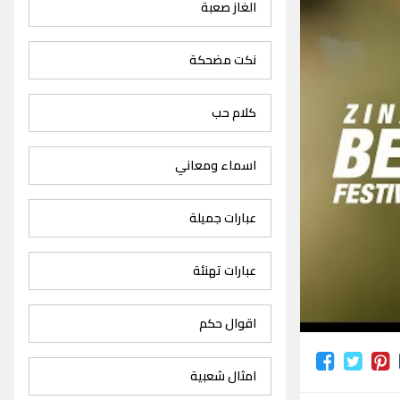
الغاز صعبة
نكت مضحكة
كلام حب
اسماء ومعاني
عبارات جميلة
عبارات تهنئة
اقوال حكم
امثال شعبية