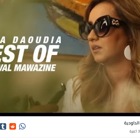
كلمات اغاني زينة الداودية
الداودية