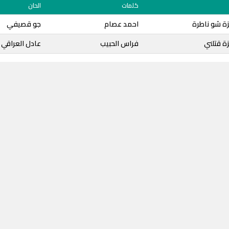
كلمات
الحان
ة شو ناطرة
احمد عصام
جو قصيفي
ة قتلني
فراس الحبيب
عادل العراقي