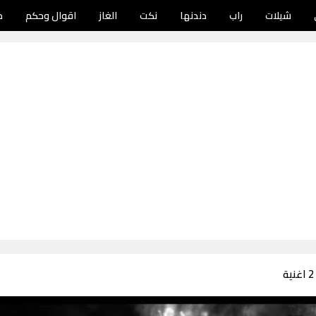
شيلات
راب
دندنها
نكت
الغاز
اقوال وحكم
د