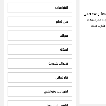
اقتباسات
Jad Hamza songs القديمة والجديدة علماً ان عدد اغاني
ي جاد حمزة هذه
هل تعلم
و شارك هذه
فوائد
اسئلة
قصائد شعرية
نزار قباني
ابتهالات وتواشيح
اناشيد اسلامية