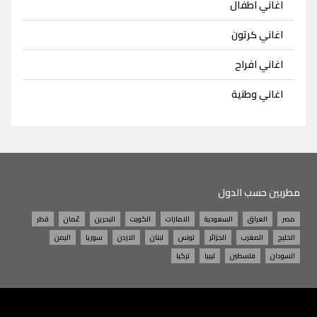
اغاني اطفال
اغاني كرتون
اغاني افراح
اغاني وطنية
مطربين حسب الدول
مصر
العراق
السعودية
الامارات
الكويت
البحرين
عُمان
قطر
الخليج
المغرب
الجزائر
تونس
لبنان
الاردن
سوريا
اليمن
السودان
فلسطين
ليبيا
تركيا