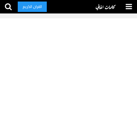
كلمات اغاني
القران الكريم