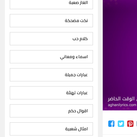
الغاز صعبة
نكت مضحكة
كلام حب
اسماء ومعاني
عبارات جميلة
عبارات تهنئة
اقوال حكم
امثال شعبية