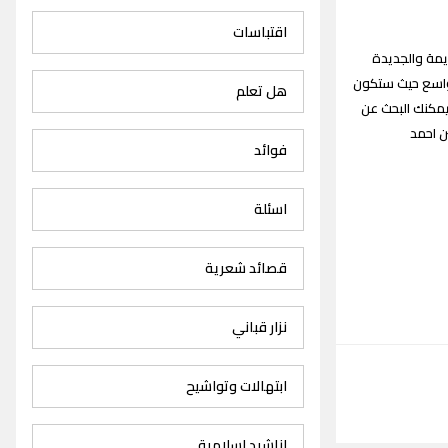
اقتباسات
كم زوارنا الكرام جميع اغاني احمد الساعدي Ahmed Alsadye songs القديمة والجديدة
يه جمهور واسع حيث ستكون
هل تعلم
مكنك البحث عن
ن احمد
فوائد
اسئلة
قصائد شعرية
نزار قباني
ابتهالات وتواشيح
اناشيد اسلامية