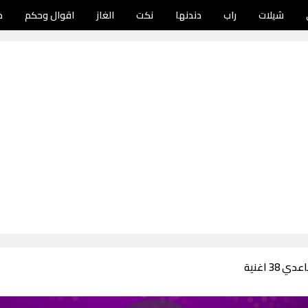
شيلات
راب
دندنها
نكت
الغاز
اقوال وحكم
د
38 اغنية