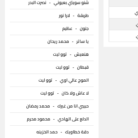
شنو سويتي بعيوني
-
نصرت البدر
ي
طربقة
-
لارا نور
جنون
-
عظيم
يا ساتر
-
محمد ريحان
هنعيش
-
توو ليت
قبطان
-
توو ليت
الموج عالي اوي
-
توو ليت
لا عاش ولا كان
-
توو ليت
حبيبي انا من غيرك
-
محمد رمضان
الدلع على الهادي
-
محمود محرم
دقة خطاويك
-
حمد الخزينه