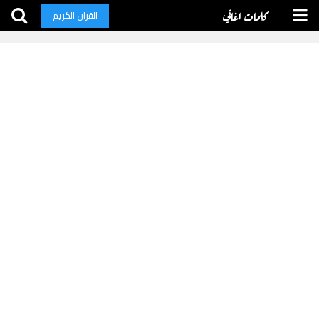
كلمات اغاني
القران الكريم