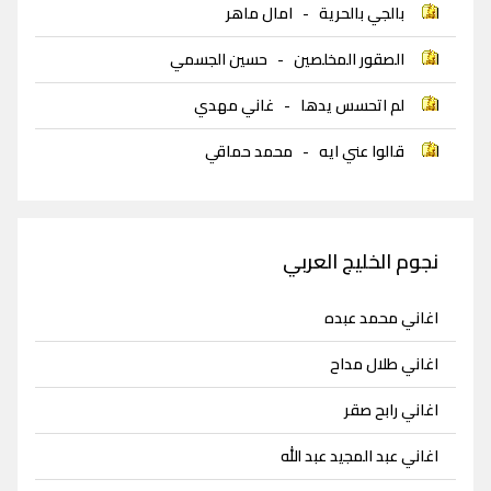
بالجي بالحرية
-
امال ماهر
الصقور المخلصين
-
حسين الجسمي
لم اتحسس يدها
-
غاني مهدي
قالوا عني ايه
-
محمد حماقي
نجوم الخليج العربي
اغاني محمد عبده
اغاني طلال مداح
اغاني رابح صقر
اغاني عبد المجيد عبد الله