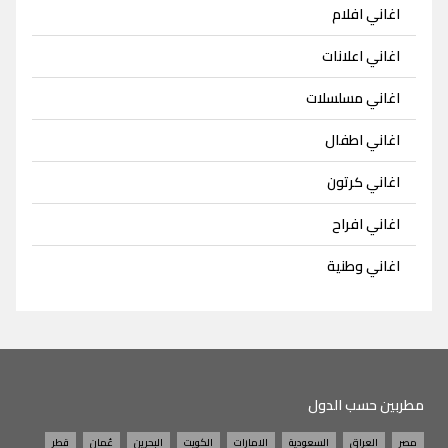
اغاني افلام
اغاني اعلانات
اغاني مسلسلات
اغاني اطفال
اغاني كرتون
اغاني افراح
اغاني وطنية
مطربين حسب الدول
مصر
العراق
السعودية
الامارات
الكويت
البحرين
عُمان
قطر