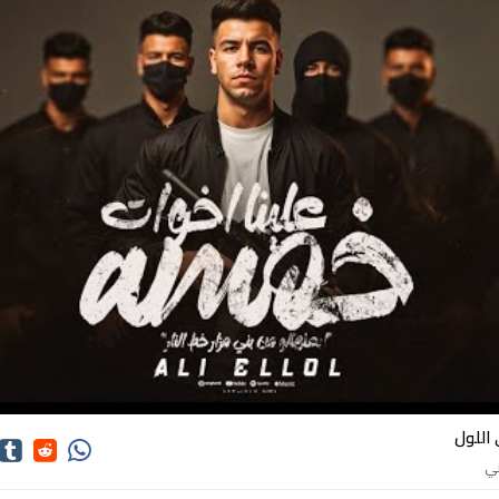
اغاني علي اللول
اللول