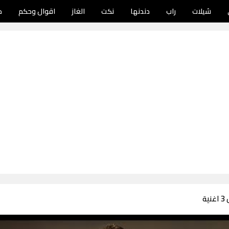
شيلات
راب
دندنها
نكت
الغاز
اقوال وحكم
د
ة