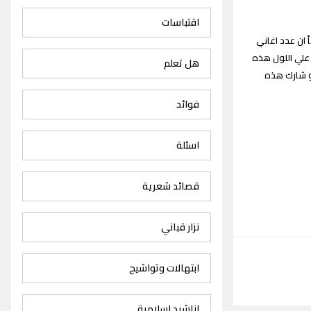
اقتباسات
Ali All القديمة والجديدة علماً ان عدد اغاني
ي علي اللول هذه
هل تعلم
او شارك هذه
فوائد
اسئلة
قصائد شعرية
نزار قباني
ابتهالات وتواشيح
اناشيد اسلامية