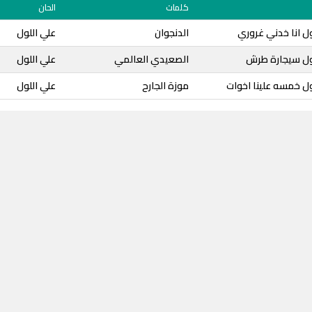
كلمات
الحان
ول انا خدني غروري
الدنجوان
علي اللول
لول سيجارة طرش
الصعيدي العالمي
علي اللول
ول خمسه علينا اخوات
موزة الجارح
علي اللول