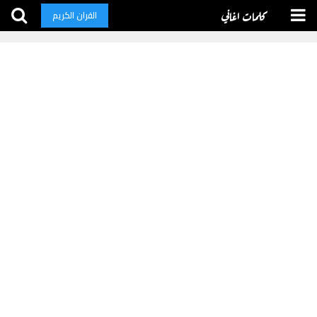
كلمات اغاني
القران الكريم