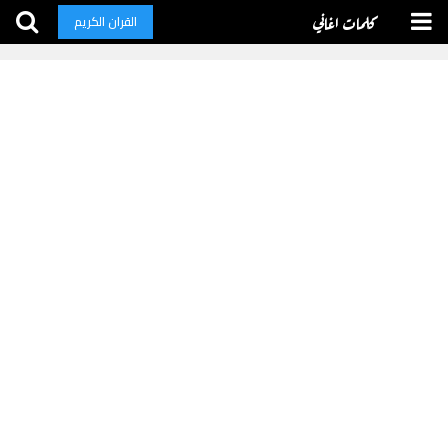
كلمات اغاني
القران الكريم