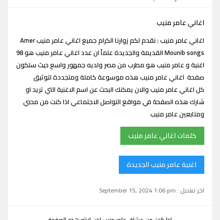
اغاني عامر منيب
اغاني عامر منيب : نقدم لكم زوارنا الكرام جميع اغاني عامر منيب Amer
Mounib songs القديمة والجديدة علماً ان عدد اغاني عامر منيب هو 98
اغنية و عامر منيب هو مطرب من مصر ولديه جمهور واسع حيث ستكون
صفحة اغاني عامر منيب هذه موسوعة كاملة ومتجددة لتوثيق
كل اغاني عامر منيب والان يمكنك البحث عن اسم الاغنية التي تريد او
شارك هذه الصفحة في مواقع التواصل الاجتماعي اذا كنت من محبي
ومتابعين عامر منيب
كلمات اغاني عامر منيب
اغنية عامر منيب الجديدة
اخر تعديل : September 15, 2024 1:06 pm
اذا كنت من عشاق عامر منيب اذن انشر هذه الصفحة