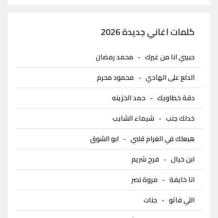
كلمات اغاني جديدة 2026
حبيبي انا من غيرك
-
محمد رمضان
الدلع على الهادي
-
محمود محرم
دقة خطاويك
-
حمد الخزينه
خدلك جنب
-
شيماء الشايب
هبعلك في الغرام قلبي
-
ابو الشوق
ابن خيال
-
فرح شريم
انا خايفة
-
مروة نصر
اللي فاتو
-
جنات