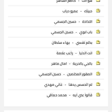
هو انت
-
كاظم الساهر
حبيتك
-
عمرو دياب
اللذاذة
-
حسين الجسمي
باب ابوي
-
حسين الجسمي
بكلم نفسي
-
بهاء سلطان
انت الدنيا
-
راغب علامة
بالجي بالحرية
-
امال ماهر
الصقور المخلصين
-
حسين الجسمي
لم اتحسس يدها
-
غاني مهدي
قالوا عني ايه
-
محمد حماقي