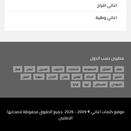
اغاني افراح
اغاني وطنية
مطربين حسب الدول
مصر
العراق
السعودية
الامارات
الكويت
البحرين
عُمان
قطر
الخليج
المغرب
الجزائر
تونس
لبنان
الاردن
سوريا
اليمن
السودان
فلسطين
ليبيا
تركيا
موقع
كلمات اغاني
© 2009 - 2026 جميع الحقوق محفوظة لاصحابها
الاصليين