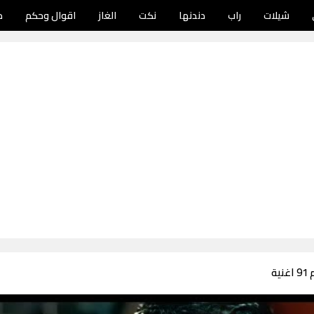
شيلات
راب
دندنها
نكت
الغاز
اقوال وحكم
د
ة