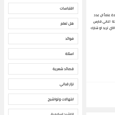
اقتباسات
 كرم Fares Karam songs القديمة والجديدة علماً ان عدد
 صفحة اغاني فارس
هل تعلم
تي تريد او شارك
فوائد
اسئلة
قصائد شعرية
نزار قباني
ابتهالات وتواشيح
اناشيد اسلامية