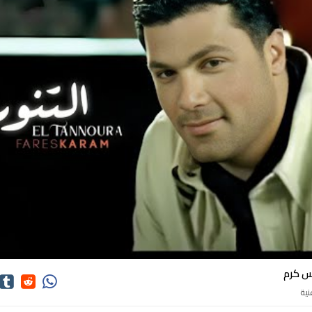
اغاني فارس كرم
س كرم