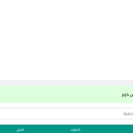
س كرم
كلمات
الحان